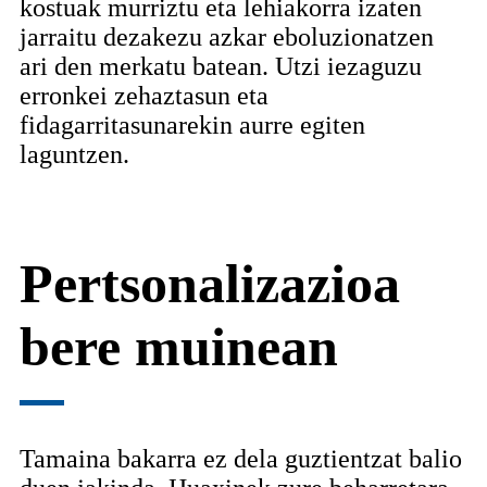
kostuak murriztu eta lehiakorra izaten
jarraitu dezakezu azkar eboluzionatzen
ari den merkatu batean. Utzi iezaguzu
erronkei zehaztasun eta
fidagarritasunarekin aurre egiten
laguntzen.
Pertsonalizazioa
bere muinean
Tamaina bakarra ez dela guztientzat balio