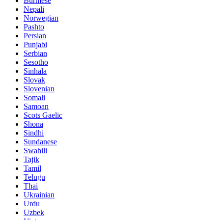
Burmese
Nepali
Norwegian
Pashto
Persian
Punjabi
Serbian
Sesotho
Sinhala
Slovak
Slovenian
Somali
Samoan
Scots Gaelic
Shona
Sindhi
Sundanese
Swahili
Tajik
Tamil
Telugu
Thai
Ukrainian
Urdu
Uzbek