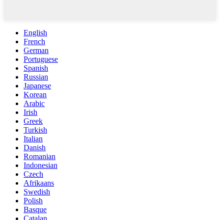
English
French
German
Portuguese
Spanish
Russian
Japanese
Korean
Arabic
Irish
Greek
Turkish
Italian
Danish
Romanian
Indonesian
Czech
Afrikaans
Swedish
Polish
Basque
Catalan