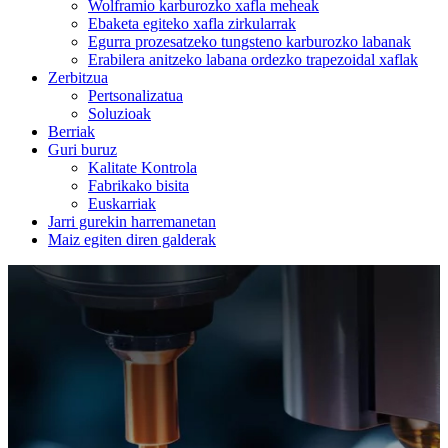
Wolframio karburozko xafla meheak
Ebaketa egiteko xafla zirkularrak
Egurra prozesatzeko tungsteno karburozko labanak
Erabilera anitzeko labana ordezko trapezoidal xaflak
Zerbitzua
Pertsonalizatua
Soluzioak
Berriak
Guri buruz
Kalitate Kontrola
Fabrikako bisita
Euskarriak
Jarri gurekin harremanetan
Maiz egiten diren galderak