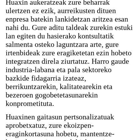
Huaxin aukeratzeak zure beharrak
ulertzen ez ezik, aurreikusten dituen
enpresa batekin lankidetzan aritzea esan
nahi du. Gure aditu taldeak zurekin estuki
lan egiten du hasierako kontsultatik
salmenta osteko laguntzara arte, gure
irtenbideak zure eragiketetan ezin hobeto
integratzen direla ziurtatuz. Harro gaude
industria-labana eta pala sektoreko
bazkide fidagarria izateaz,
berrikuntzarekin, kalitatearekin eta
bezeroen gogobetetasunarekin
konprometituta.
Huaxinen gaitasun pertsonalizatuak
aprobetxatuz, zure ekoizpen-
eraginkortasuna hobetu, mantentze-