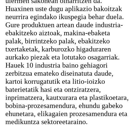
ulermen sakonean oinarritzen da.
Huaxinen uste dugu aplikazio bakoitzak
neurrira egindako ikuspegia behar duela.
Gure produktuen artean daude industria-
ebakitzeko aiztoak, makina-ebaketa
palak, birrintzeko palak, ebakitzeko
txertaketak, karburozko higaduraren
aurkako piezak eta lotutako osagarriak.
Hauek 10 industria baino gehiagori
zerbitzua emateko diseinatuta daude,
kartoi korrugatutik eta litio-ioizko
baterietatik hasi eta ontziratzera,
inprimatzera, kautxurara eta plastikoetara,
bobina-prozesamendura, ehundu gabeko
ehunetara, elikagaien prozesamendura eta
medikuntza sektoreetaraino.