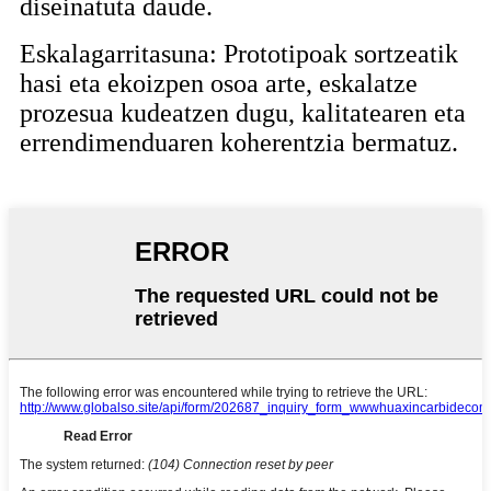
diseinatuta daude.
Eskalagarritasuna: Prototipoak sortzeatik
hasi eta ekoizpen osoa arte, eskalatze
prozesua kudeatzen dugu, kalitatearen eta
errendimenduaren koherentzia bermatuz.