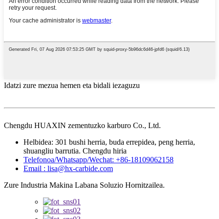
Idatzi zure mezua hemen eta bidali iezaguzu
Chengdu HUAXIN zementuzko karburo Co., Ltd.
Helbidea: 301 bushi herria, buda errepidea, peng herria,
shuangliu barrutia. Chengdu hiria
Telefonoa/Whatsapp/Wechat: +86-18109062158
Email : lisa@hx-carbide.com
Zure Industria Makina Labana Soluzio Hornitzailea.