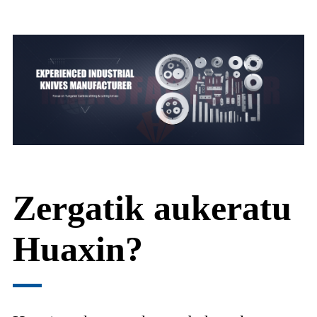
Zergatik aukeratu
Huaxin?