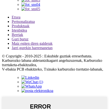
Etxea
Pertsonalizatua
Produktuak
Irtenbidea
Berriak
Guri buruz
Maiz egiten diren galderak
Jarri gurekin harremanetan
© Copyright - 2010-2025 : Eskubide guztiak erreserbatuta.
Karburozko labana alderantzikagarri angeluzuzenak, Karburozko
txertaketa-ebakitzailea,
V-ebakia PCB ebakitzeko, Txinako karburozko txertatze-labanak,