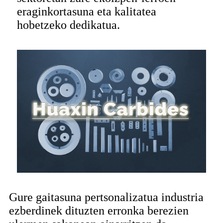
eraginkortasuna eta kalitatea
hobetzeko dedikatua.
Gure gaitasuna pertsonalizatua industria
ezberdinek dituzten erronka berezien