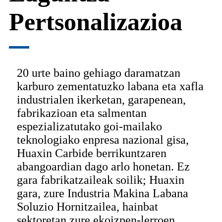
Pertsonalizazioa
20 urte baino gehiago daramatzan
karburo zementatuzko labana eta xafla
industrialen ikerketan, garapenean,
fabrikazioan eta salmentan
espezializatutako goi-mailako
teknologiako enpresa nazional gisa,
Huaxin Carbide berrikuntzaren
abangoardian dago arlo honetan. Ez
gara fabrikatzaileak soilik; Huaxin
gara, zure Industria Makina Labana
Soluzio Hornitzailea, hainbat
sektoretan zure ekoizpen-lerroen