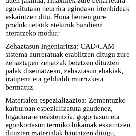
duen jakinda, Huaxinek zure beharretara
egokitutako neurrira egindako irtenbideak
eskaintzen ditu. Hona hemen gure
produktuetatik etekinik handiena
ateratzeko modua:
Zehaztasun Ingeniaritza: CAD/CAM
sistema aurreratuak erabiltzen ditugu zure
zehaztapen zehatzak betetzen dituzten
palak diseinatzeko, zehaztasun ebakiak,
iraupena eta geldialdi murrizketa
bermatuz.
Materialen espezializazioa: Zementuzko
karburoan espezializatuta gaudenez,
higadura-erresistentzia, gogortasun eta
egonkortasun termiko bikainak eskaintzen
dituzten materialak hautatzen ditugu,