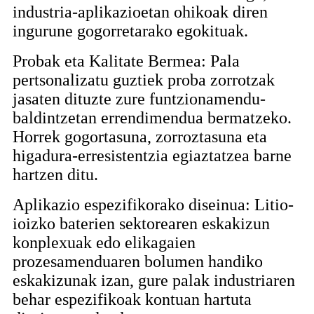
industria-aplikazioetan ohikoak diren
ingurune gogorretarako egokituak.
Probak eta Kalitate Bermea: Pala
pertsonalizatu guztiek proba zorrotzak
jasaten dituzte zure funtzionamendu-
baldintzetan errendimendua bermatzeko.
Horrek gogortasuna, zorroztasuna eta
higadura-erresistentzia egiaztatzea barne
hartzen ditu.
Aplikazio espezifikorako diseinua: Litio-
ioizko baterien sektorearen eskakizun
konplexuak edo elikagaien
prozesamenduaren bolumen handiko
eskakizunak izan, gure palak industriaren
behar espezifikoak kontuan hartuta