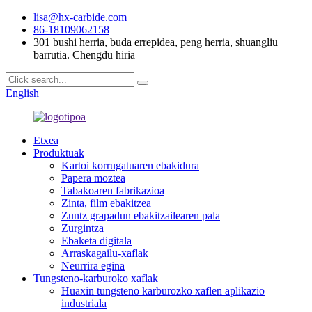
lisa@hx-carbide.com
86-18109062158
301 bushi herria, buda errepidea, peng herria, shuangliu
barrutia. Chengdu hiria
English
Etxea
Produktuak
Kartoi korrugatuaren ebakidura
Papera moztea
Tabakoaren fabrikazioa
Zinta, film ebakitzea
Zuntz grapadun ebakitzailearen pala
Zurgintza
Ebaketa digitala
Arraskagailu-xaflak
Neurrira egina
Tungsteno-karburoko xaflak
Huaxin tungsteno karburozko xaflen aplikazio
industriala