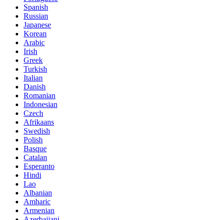
Spanish
Russian
Japanese
Korean
Arabic
Irish
Greek
Turkish
Italian
Danish
Romanian
Indonesian
Czech
Afrikaans
Swedish
Polish
Basque
Catalan
Esperanto
Hindi
Lao
Albanian
Amharic
Armenian
Azerbaijani