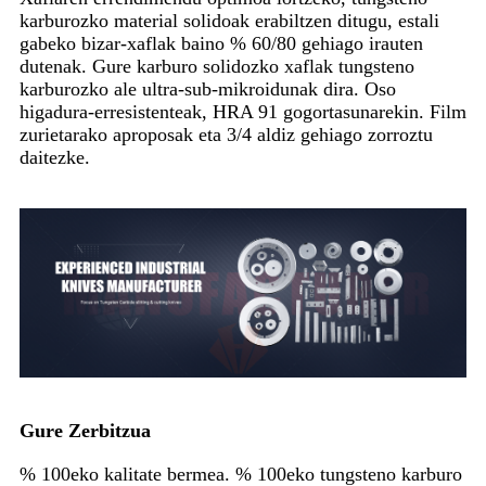
karburozko material solidoak erabiltzen ditugu, estali
gabeko bizar-xaflak baino % 60/80 gehiago irauten
dutenak. Gure karburo solidozko xaflak tungsteno
karburozko ale ultra-sub-mikroidunak dira. Oso
higadura-erresistenteak, HRA 91 gogortasunarekin. Film
zurietarako aproposak eta 3/4 aldiz gehiago zorroztu
daitezke.
Gure Zerbitzua
% 100eko kalitate bermea. % 100eko tungsteno karburo