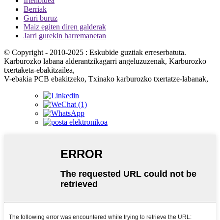
Irtenbidea
Berriak
Guri buruz
Maiz egiten diren galderak
Jarri gurekin harremanetan
© Copyright - 2010-2025 : Eskubide guztiak erreserbatuta.
Karburozko labana alderantzikagarri angeluzuzenak, Karburozko
txertaketa-ebakitzailea,
V-ebakia PCB ebakitzeko, Txinako karburozko txertatze-labanak,