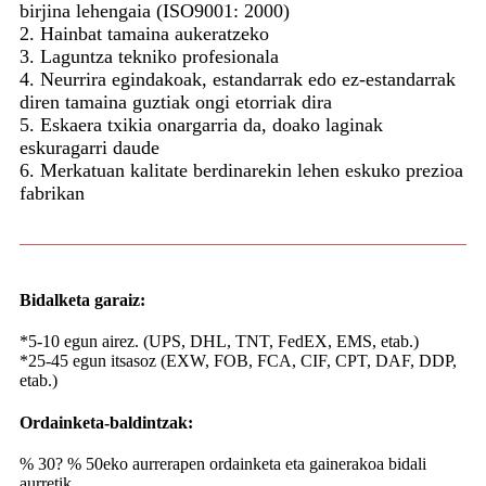
birjina lehengaia (ISO9001: 2000)
2. Hainbat tamaina aukeratzeko
3. Laguntza tekniko profesionala
4. Neurrira egindakoak, estandarrak edo ez-estandarrak
diren tamaina guztiak ongi etorriak dira
5. Eskaera txikia onargarria da, doako laginak
eskuragarri daude
6. Merkatuan kalitate berdinarekin lehen eskuko prezioa
fabrikan
Bidalketa garaiz:
*5-10 egun airez. (UPS, DHL, TNT, FedEX, EMS, etab.)
*25-45 egun itsasoz (EXW, FOB, FCA, CIF, CPT, DAF, DDP,
etab.)
Ordainketa-baldintzak:
% 30? % 50eko aurrerapen ordainketa eta gainerakoa bidali
aurretik.