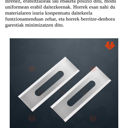
direnez, erabiltzaileak lau ebaketa posizio ditu, modu
uniformean erabil daitezkeenak. Horrek esan nahi du
materialaren isuria konpentsatu daitekeela
funtzionamenduan zehar, eta horrek berritze-denbora
garestiak minimizatzen ditu.