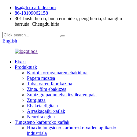
lisa@hx-carbide.com
86-18109062158
301 bushi herria, buda errepidea, peng herria, shuangliu
barrutia. Chengdu hiria
English
Etxea
Produktuak
Kartoi korrugatuaren ebakidura
Papera moztea
Tabakoaren fabrikazioa
Zinta, film ebakitzea
Zuntz grapadun ebakitzailearen pala
Zurgintza
Ebaketa digitala
Arraskagailu-xaflak
Neurrira egina
Tungsteno-karburoko xaflak
Huaxin tungsteno karburozko xaflen aplikazio
industriala