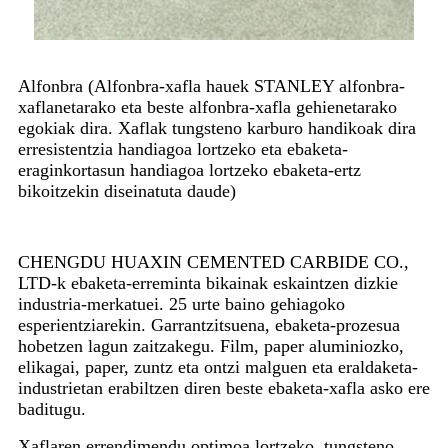
Alfonbra (Alfonbra-xafla hauek STANLEY alfonbra-
xaflanetarako eta beste alfonbra-xafla gehienetarako
egokiak dira. Xaflak tungsteno karburo handikoak dira
erresistentzia handiagoa lortzeko eta ebaketa-
eraginkortasun handiagoa lortzeko ebaketa-ertz
bikoitzekin diseinatuta daude)
CHENGDU HUAXIN CEMENTED CARBIDE CO.,
LTD-k ebaketa-erreminta bikainak eskaintzen dizkie
industria-merkatuei. 25 urte baino gehiagoko
esperientziarekin. Garrantzitsuena, ebaketa-prozesua
hobetzen lagun zaitzakegu. Film, paper aluminiozko,
elikagai, paper, zuntz eta ontzi malguen eta eraldaketa-
industrietan erabiltzen diren beste ebaketa-xafla asko ere
baditugu.
Xaflaren errendimendu optimoa lortzeko, tungsteno