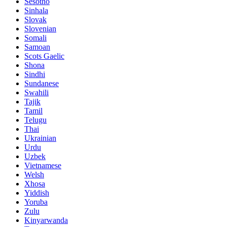
Sesotho
Sinhala
Slovak
Slovenian
Somali
Samoan
Scots Gaelic
Shona
Sindhi
Sundanese
Swahili
Tajik
Tamil
Telugu
Thai
Ukrainian
Urdu
Uzbek
Vietnamese
Welsh
Xhosa
Yiddish
Yoruba
Zulu
Kinyarwanda