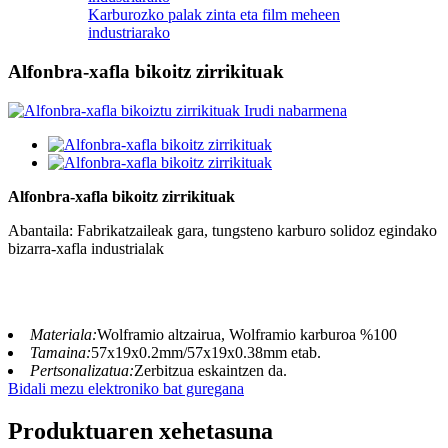
Karburozko palak zinta eta film meheen
industriarako
Alfonbra-xafla bikoitz zirrikituak
Alfonbra-xafla bikoitz zirrikituak
Abantaila: Fabrikatzaileak gara, tungsteno karburo solidoz egindako
bizarra-xafla industrialak
Materiala:
Wolframio altzairua, Wolframio karburoa %100
Tamaina:
57x19x0.2mm/57x19x0.38mm etab.
Pertsonalizatua:
Zerbitzua eskaintzen da.
Bidali mezu elektroniko bat guregana
Produktuaren xehetasuna