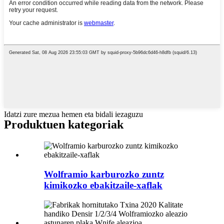
Idatzi zure mezua hemen eta bidali iezaguzu
Produktuen kategoriak
Wolframio karburozko zuntz
kimikozko ebakitzaile-xaflak