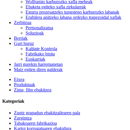
Wolframio karburozko xafla meheak
Ebaketa egiteko xafla zirkularrak
Egurra prozesatzeko tungsteno karburozko labanak
Erabilera anitzeko labana ordezko trapezoidal xaflak
Zerbitzua
Pertsonalizatua
Soluzioak
Berriak
Guri buruz
Kalitate Kontrola
Fabrikako bisita
Euskarriak
Jarri gurekin harremanetan
Maiz egiten diren galderak
Etxea
Produktuak
Zinta, film ebakitzea
Kategoriak
Zuntz grapadun ebakitzailearen pala
Zurgintza
Tabakoaren fabrikazioa
Kartoi korrugatuaren ebakidura