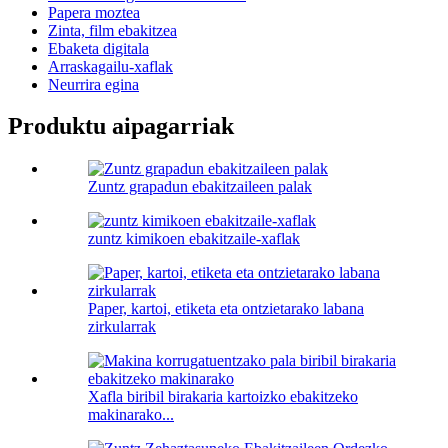
Papera moztea
Zinta, film ebakitzea
Ebaketa digitala
Arraskagailu-xaflak
Neurrira egina
Produktu aipagarriak
Zuntz grapadun ebakitzaileen palak
zuntz kimikoen ebakitzaile-xaflak
Paper, kartoi, etiketa eta ontzietarako labana
zirkularrak
Xafla biribil birakaria kartoizko ebakitzeko
makinarako...