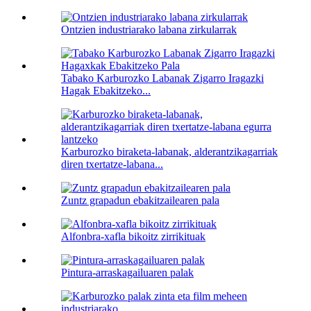
Ontzien industriarako labana zirkularrak
Tabako Karburozko Labanak Zigarro Iragazki
Hagak Ebakitzeko...
Karburozko biraketa-labanak, alderantzikagarriak
diren txertatze-labana...
Zuntz grapadun ebakitzailearen pala
Alfonbra-xafla bikoitz zirrikituak
Pintura-arraskagailuaren palak