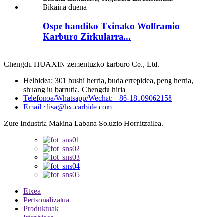
Ospe handiko Txinako Wolframio
Karburo Zirkularra...
Chengdu HUAXIN zementuzko karburo Co., Ltd.
Helbidea: 301 bushi herria, buda errepidea, peng herria,
shuangliu barrutia. Chengdu hiria
Telefonoa/Whatsapp/Wechat: +86-18109062158
Email : lisa@hx-carbide.com
Zure Industria Makina Labana Soluzio Hornitzailea.
Etxea
Pertsonalizatua
Produktuak