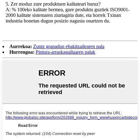
5. Zer moduz zure produktuen kalitateari buruz?
A: % 100eko kalitate bermea, gure produktu guztiek ISO9001-
2000 kalitate sistemaren ziurtagiria dute, eta horrek Txinan
industria honetan dugun posizio nagusia onartzen du.
Aurrekoa:
Zuntz grapadun ebakitzailearen pala
Hurrengoa:
Pintura-arraskagailuaren palak