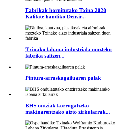
Fabrikak hornitutako Txina 2020
Kalitate handiko Densir...
Txinako labana industriala mozteko
fabrika saltzen...
Pintura-arraskagailuaren palak
BHS ontziak korrugatzeko
makinarentzako aizto zirkularrak...