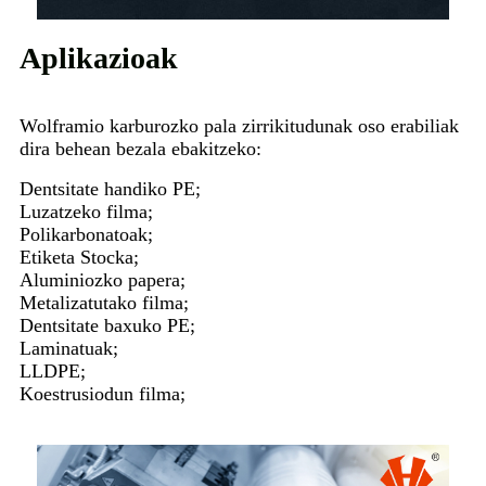
Aplikazioak
Wolframio karburozko pala zirrikitudunak oso erabiliak
dira behean bezala ebakitzeko:
Dentsitate handiko PE;
Luzatzeko filma;
Polikarbonatoak;
Etiketa Stocka;
Aluminiozko papera;
Metalizatutako filma;
Dentsitate baxuko PE;
Laminatuak;
LLDPE;
Koestrusiodun filma;