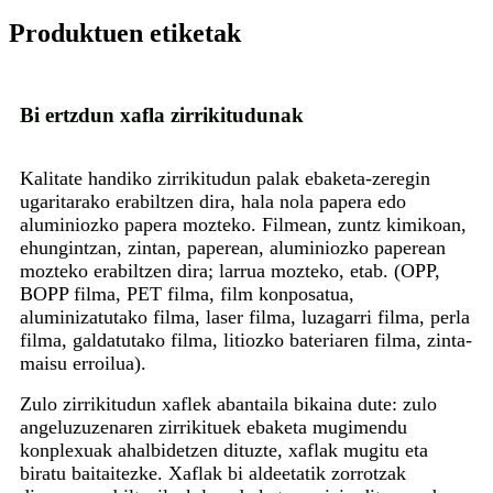
Produktuen etiketak
Bi ertzdun xafla zirrikitudunak
Kalitate handiko zirrikitudun palak ebaketa-zeregin
ugaritarako erabiltzen dira, hala nola papera edo
aluminiozko papera mozteko. Filmean, zuntz kimikoan,
ehungintzan, zintan, paperean, aluminiozko paperean
mozteko erabiltzen dira; larrua mozteko, etab. (OPP,
BOPP filma, PET filma, film konposatua,
aluminizatutako filma, laser filma, luzagarri filma, perla
filma, galdatutako filma, litiozko bateriaren filma, zinta-
maisu erroilua).
Zulo zirrikitudun xaflek abantaila bikaina dute: zulo
angeluzuzenaren zirrikituek ebaketa mugimendu
konplexuak ahalbidetzen dituzte, xaflak mugitu eta
biratu baitaitezke. Xaflak bi aldeetatik zorrotzak