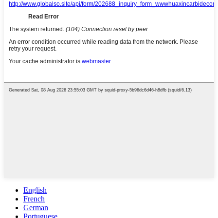
English
French
German
Portuguese