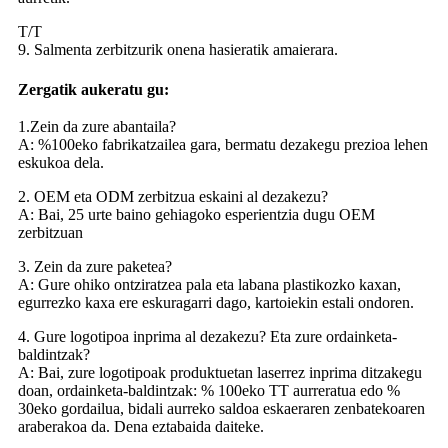
T/T
9. Salmenta zerbitzurik onena hasieratik amaierara.
Zergatik aukeratu gu:
1.Zein da zure abantaila?
A: %100eko fabrikatzailea gara, bermatu dezakegu prezioa lehen
eskukoa dela.
2. OEM eta ODM zerbitzua eskaini al dezakezu?
A: Bai, 25 urte baino gehiagoko esperientzia dugu OEM
zerbitzuan
3. Zein da zure paketea?
A: Gure ohiko ontziratzea pala eta labana plastikozko kaxan,
egurrezko kaxa ere eskuragarri dago, kartoiekin estali ondoren.
4. Gure logotipoa inprima al dezakezu? Eta zure ordainketa-
baldintzak?
A: Bai, zure logotipoak produktuetan laserrez inprima ditzakegu
doan, ordainketa-baldintzak: % 100eko TT aurreratua edo %
30eko gordailua, bidali aurreko saldoa eskaeraren zenbatekoaren
araberakoa da. Dena eztabaida daiteke.